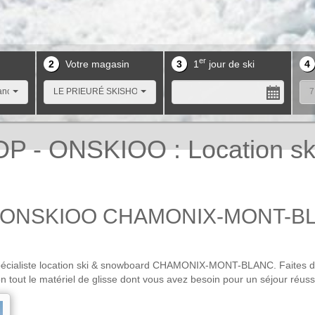
er
2
Votre magasin
3
1
jour de ski
4
anc
LE PRIEURÉ SKISHOP
7
P - ONSKIOO : Location s
- ONSKIOO CHAMONIX-MONT-B
aliste location ski & snowboard CHAMONIX-MONT-BLANC. Faites des é
 tout le matériel de glisse dont vous avez besoin pour un séjour 